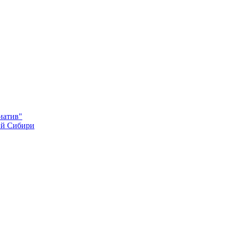
иатив"
ий Сибири